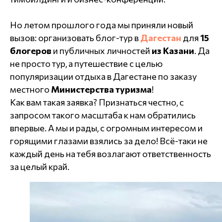
Но летом прошлого года мы приняли новый
вызов: организовать блог-тур в
Дагестан
для
15
блогеров
и публичных личностей
из Казани
. Да
не просто тур, а путешествие с целью
популяризации отдыха в Дагестане по заказу
местного
Министерства туризма
!
Как вам такая заявка? Признаться честно, с
запросом такого масштаба к нам обратились
впервые. А мы и рады, с огромным интересом и
горящими глазами взялись за дело! Всё-таки не
каждый день на тебя возлагают ответственность
за целый край.