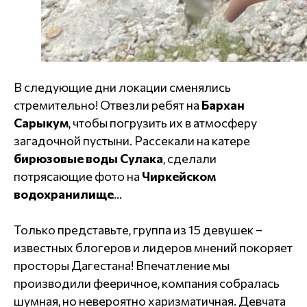
В следующие дни локации сменялись
стремительно! Отвезли ребят на
Бархан
Сарыкум
, чтобы погрузить их в атмосферу
загадочной пустыни. Рассекали на катере
бирюзовые воды Сулака
, сделали
потрясающие фото на
Чиркейском
водохранилище
…
Только представьте, группа из 15 девушек –
известных блогеров и лидеров мнений покоряет
просторы Дагестана! Впечатление мы
производили фееричное, компания собралась
шумная, но невероятно харизматичная. Девчата