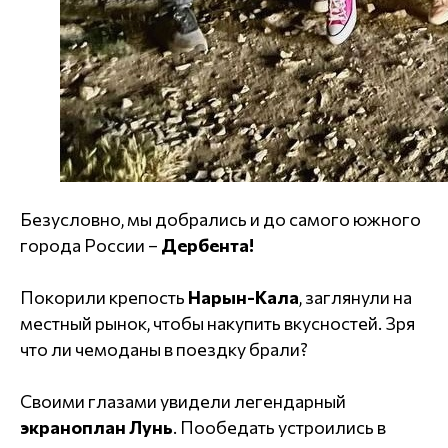
Безусловно, мы добрались и до самого южного
города России –
Дербента!
Покорили крепость
Нарын-Кала
, заглянули на
местный рынок, чтобы накупить вкусностей. Зря
что ли чемоданы в поездку брали?
Своими глазами увидели легендарный
экраноплан Лунь
. Пообедать устроились в