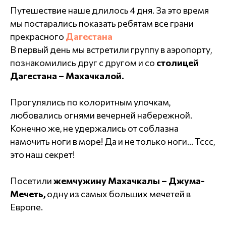
Путешествие наше длилось 4 дня. За это время
мы постарались показать ребятам все грани
прекрасного
Дагестана
В первый день мы встретили группу в аэропорту,
познакомились друг с другом и со
столицей
Дагестана – Махачкалой.
Прогулялись по колоритным улочкам,
любовались огнями вечерней набережной.
Конечно же, не удержались от соблазна
намочить ноги в море! Да и не только ноги… Тссс,
это наш секрет!
Посетили
жемчужину Махачкалы – Джума-
Мечеть,
одну из самых больших мечетей в
Европе.