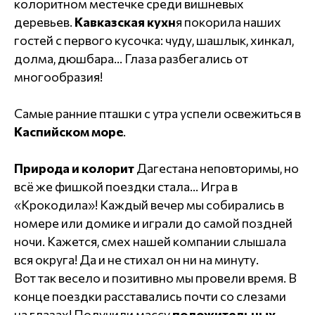
колоритном местечке среди вишневых
деревьев.
Кавказская кухн
я покорила наших
гостей с первого кусочка: чуду, шашлык, хинкал,
долма, дюшбара… Глаза разбегались от
многообразия!
Самые ранние пташки с утра успели освежиться в
Каспийском море
.
Природа и колорит
Дагестана неповторимы, но
всё же фишкой поездки стала… Игра в
«Крокодила»! Каждый вечер мы собирались в
номере или домике и играли до самой поздней
ночи. Кажется, смех нашей компании слышала
вся округа! Да и не стихал он ни на минуту.
Вот так весело и позитивно мы провели время. В
конце поездки расставались почти со слезами
на глазах! Получили массу
положительных